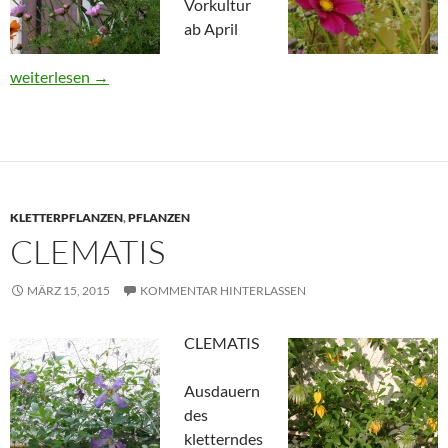
Vorkultur
ab April
Kosmos
weiterlesen
→
KLETTERPFLANZEN
,
PFLANZEN
CLEMATIS
MÄRZ 15, 2015
KOMMENTAR HINTERLASSEN
CLEMATIS
Ausdauern
des
kletterndes