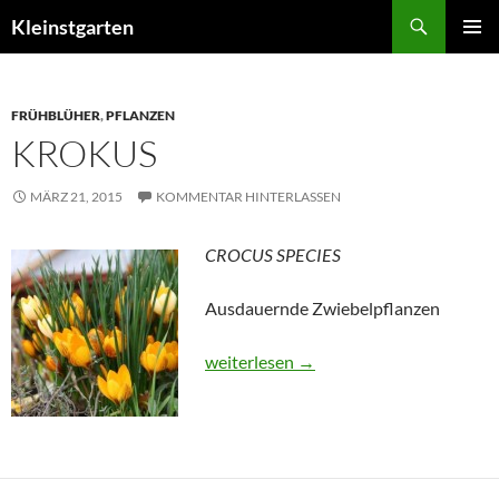
Zum
Suchen
Kleinstgarten
Inhalt
PRIMÄR
springen
MENÜ
FRÜHBLÜHER
,
PFLANZEN
KROKUS
MÄRZ 21, 2015
KOMMENTAR HINTERLASSEN
CROCUS SPECIES
Ausdauernde Zwiebelpflanzen
Krokus
weiterlesen
→