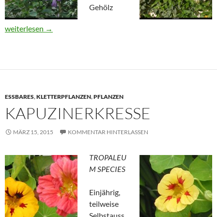
Gehölz
Clematis
weiterlesen
→
ESSBARES
,
KLETTERPFLANZEN
,
PFLANZEN
KAPUZINERKRESSE
MÄRZ 15, 2015
KOMMENTAR HINTERLASSEN
TROPALEU
M SPECIES
Einjährig,
teilweise
Selbstauss