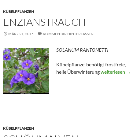
KÜBELPFLANZEN
ENZIANSTRAUCH
MÄRZ 21, 2015
KOMMENTAR HINTERLASSEN
SOLANUM RANTONETTI
Kübelpflanze, benötigt frostfreie,
Enzianstrauch
helle Überwinterung
weiterlesen
→
KÜBELPFLANZEN