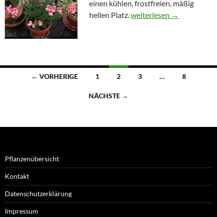
einen kühlen, frostfreien, mäßig
Pelargonien
hellen Platz.
weiterlesen
→
Beitragsnavigation
← VORHERIGE
1
2
3
…
8
NÄCHSTE →
Pflanzenübersicht
Kontakt
Datenschutzerklärung
Impressum