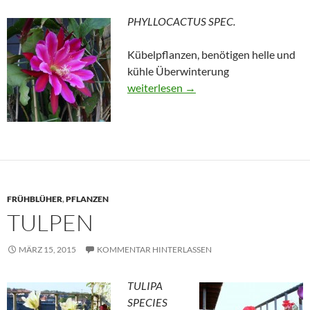
PHYLLOCACTUS SPEC.
Kübelpflanzen, benötigen helle und
kühle Überwinterung
Blattkakteen
weiterlesen
→
FRÜHBLÜHER
,
PFLANZEN
TULPEN
MÄRZ 15, 2015
KOMMENTAR HINTERLASSEN
TULIPA
SPECIES