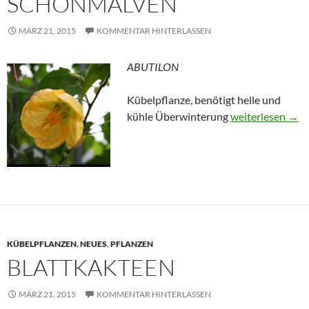
SCHÖNMALVEN
MÄRZ 21, 2015
KOMMENTAR HINTERLASSEN
ABUTILON
Kübelpflanze, benötigt helle und
Schönmalven
kühle Überwinterung
weiterlesen
→
KÜBELPFLANZEN
,
NEUES
,
PFLANZEN
BLATTKAKTEEN
MÄRZ 21, 2015
KOMMENTAR HINTERLASSEN