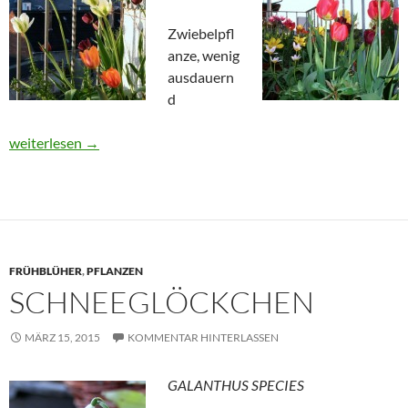
Zwiebelpfl
anze, wenig
ausdauern
d
Tulpen
weiterlesen
→
FRÜHBLÜHER
,
PFLANZEN
SCHNEEGLÖCKCHEN
MÄRZ 15, 2015
KOMMENTAR HINTERLASSEN
GALANTHUS SPECIES