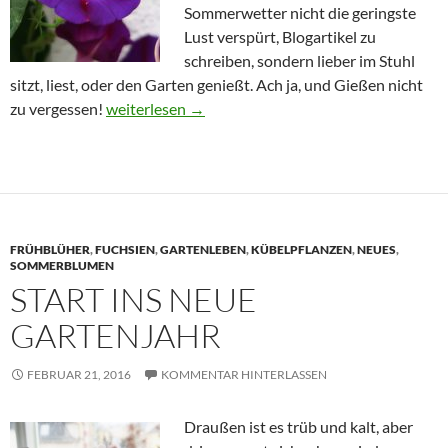
Sommerwetter nicht die geringste
Lust verspürt, Blogartikel zu
schreiben, sondern lieber im Stuhl
sitzt, liest, oder den Garten genießt. Ach ja, und Gießen nicht
Was blüht uns denn heute?
zu vergessen!
weiterlesen
→
FRÜHBLÜHER
,
FUCHSIEN
,
GARTENLEBEN
,
KÜBELPFLANZEN
,
NEUES
,
SOMMERBLUMEN
START INS NEUE
GARTENJAHR
FEBRUAR 21, 2016
KOMMENTAR HINTERLASSEN
Draußen ist es trüb und kalt, aber