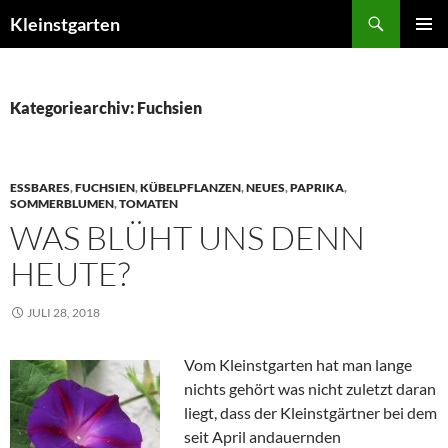
Zum
Suchen
Kleinstgarten
Inhalt
PRIMÄR
springen
MENÜ
Kategoriearchiv: Fuchsien
ESSBARES
,
FUCHSIEN
,
KÜBELPFLANZEN
,
NEUES
,
PAPRIKA
,
SOMMERBLUMEN
,
TOMATEN
WAS BLÜHT UNS DENN
HEUTE?
JULI 28, 2018
Vom Kleinstgarten hat man lange
nichts gehört was nicht zuletzt daran
liegt, dass der Kleinstgärtner bei dem
seit April andauernden