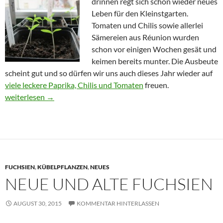
drinnen regt sich schon wieder neues
Leben für den Kleinstgarten.
Tomaten und Chilis sowie allerlei
Sämereien aus Réunion wurden
schon vor einigen Wochen gesät und
keimen bereits munter. Die Ausbeute
scheint gut und so dürfen wir uns auch dieses Jahr wieder auf
viele leckere Paprika, Chilis und Tomaten
freuen.
Start ins neue Gartenjahr
weiterlesen
→
FUCHSIEN
,
KÜBELPFLANZEN
,
NEUES
NEUE UND ALTE FUCHSIEN
AUGUST 30, 2015
KOMMENTAR HINTERLASSEN