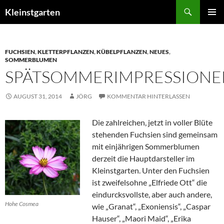
Zum
Suchen
Kleinstgarten
Inhalt
PRIMÄR
springen
MENÜ
FUCHSIEN
,
KLETTERPFLANZEN
,
KÜBELPFLANZEN
,
NEUES
,
SOMMERBLUMEN
SPÄTSOMMERIMPRESSIONE
AUGUST 31, 2014
JÖRG
KOMMENTAR HINTERLASSEN
Die zahlreichen, jetzt in voller Blüte
stehenden Fuchsien sind gemeinsam
mit einjährigen Sommerblumen
derzeit die Hauptdarsteller im
Kleinstgarten. Unter den Fuchsien
ist zweifelsohne „Elfriede Ott“ die
eindurcksvollste, aber auch andere,
Hohe Cosmea
wie „Granat“, „Exoniensis“, „Caspar
Hauser“, „Maori Maid“, „Erika