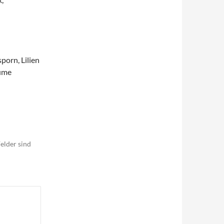
sporn, Lilien
lume
elder sind