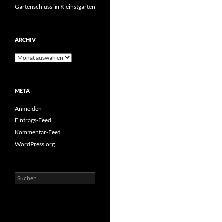
Gartenschluss im Kleinstgarten
ARCHIV
Archiv
META
Anmelden
Eintrags-Feed
Kommentar-Feed
WordPress.org
Suchen
nach: