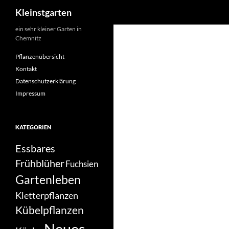
Suchen
Kleinstgarten
Zum
ein sehr kleiner Garten in
Chemnitz
Inhalt
springen
Pflanzenübersicht
Kontakt
Datenschutzerklärung
Impressum
KATEGORIEN
Essbares
Frühblüher
Fuchsien
Gartenleben
Kletterpflanzen
Kübelpflanzen
Neues