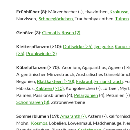
Frühblüher (8)
: Märzenbecher (-), Hyazinthen,
Krokusse
,
Narzissen,
Schneeglöckchen
, Traubenhyazinthen,
Tulpen
Gehölze (3)
:
Clematis
,
Rosen (2)
Kletterpflanzen (>10)
:
Duftwicke (>5)
,
Igelgurke
,
Kapuzi
(>5)
,
Prunkwinde (2)
Kübelpflanzen (> 70)
: Aeonium, Agapanthus, Agaven (>5
Argentinischer Minzestrauch, Australisches Gänseblümch
Begonien,
Blattkakteen (>10)
,
Eiskraut
,
Enzianstrauch
, F
Hibiskus,
Kakteen (>10)
, Kongolieschen (-), Lorbeer, Myrth
Palmen, Passionsblumen (4),
Pelargonien
(4), Petunien (-)
Schönmalven (3)
, Zitronenverbene
Sommerblumen (19)
:
Amaranth (-)
, Astern (-), kalifornis
Mohn,
Kosmos
, Lobelien, Löwenmaul, Mädchenauge, Ne
Portulakröschen, Ringelblume,
Schlafmohn
, Sommerphlox