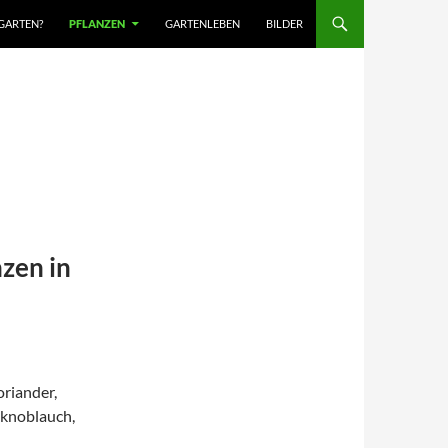
GARTEN?
PFLANZEN
GARTENLEBEN
BILDER
zen in
Koriander,
ttknoblauch,