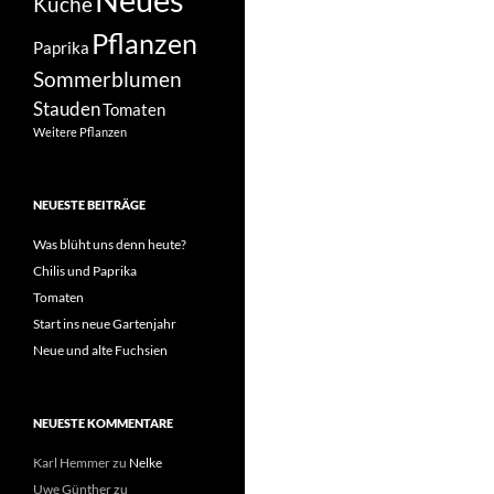
Küche
Pflanzen
Paprika
Sommerblumen
Stauden
Tomaten
Weitere Pflanzen
NEUESTE BEITRÄGE
Was blüht uns denn heute?
Chilis und Paprika
Tomaten
Start ins neue Gartenjahr
Neue und alte Fuchsien
NEUESTE KOMMENTARE
Karl Hemmer
zu
Nelke
Uwe Günther
zu