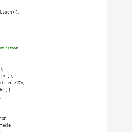
 Lauch (-),
nerkresse
),
en (-),
uchsien >20),
e (-),
,
cher
mesie,
,