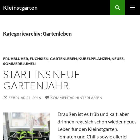
Zum
Suchen
Kleinstgarten
Inhalt
PRIMÄR
springen
MENÜ
Kategoriearchiv: Gartenleben
FRÜHBLÜHER
,
FUCHSIEN
,
GARTENLEBEN
,
KÜBELPFLANZEN
,
NEUES
,
SOMMERBLUMEN
START INS NEUE
GARTENJAHR
FEBRUAR 21, 2016
KOMMENTAR HINTERLASSEN
Draußen ist es trüb und kalt, aber
drinnen regt sich schon wieder neues
Leben für den Kleinstgarten.
Tomaten und Chilis sowie allerlei