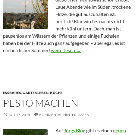
Laue Abende wie im Süden, trockene
Hitze, die gut auszuhalten ist,
herrlich! Klar wird es nachts nicht
mehr kühl unterm Dach, man ist
pausenlos am Wässern der Pflanzen und einige Fuchsien
haben bei der Hitze auch ganz aufgegeben – aber egal, es ist
Hochsommer
ein herrlicher Sommer!
weiterlesen
→
ESSBARES
,
GARTENLEBEN
,
KÜCHE
PESTO MACHEN
JULI 17, 2015
KOMMENTAR HINTERLASSEN
Auf
Jörgs Blog
gibt es einen
neuen