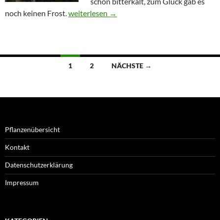
schon bitterkalt, zum Glück gab es
Herbst im Kleinstgarten
noch keinen Frost.
weiterlesen
→
Beitragsnavigation
1
2
NÄCHSTE →
Pflanzenübersicht
Kontakt
Datenschutzerklärung
Impressum