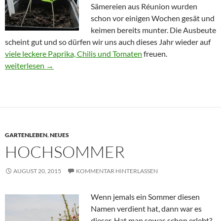
Sämereien aus Réunion wurden
schon vor einigen Wochen gesät und
keimen bereits munter. Die Ausbeute
scheint gut und so dürfen wir uns auch dieses Jahr wieder auf
viele leckere Paprika, Chilis und Tomaten
freuen.
Start ins neue Gartenjahr
weiterlesen
→
GARTENLEBEN
,
NEUES
HOCHSOMMER
AUGUST 20, 2015
KOMMENTAR HINTERLASSEN
Wenn jemals ein Sommer diesen
Namen verdient hat, dann war es
dieser. Hat man sowas schon erlebt?