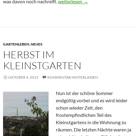
Gartenschluss im Kleinstgarten
was davon noch nachreift.
weiterlesen
→
GARTENLEBEN
,
NEUES
HERBST IM
KLEINSTGARTEN
OKTOBER 4, 2013
KOMMENTAR HINTERLASSEN
Nun ist der schöne Sommer
endgültig vorbei und es wird leider
schon wieder Zeit, den
frostempfindlichen Teil des
Kleinstgartens in die Wohnung zu
räumen. Die letzten Nächte waren ja