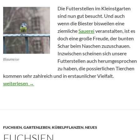
Die Futterstellen im Kleinstgarten
sind nun gut besucht. Und auch
wenn die Biester bisweilen eine
ziemliche
Sauerei
veranstalten, ist es
doch eine große Freude, der bunten
Schar beim Naschen zuzuschauen.
Inzwischen scheinen sich unsere
Blaumeise
Futterstellen auch herumgesprochen
zu haben, die possierlichen Tierchen
kommen sehr zahlreich und in erstaunlicher Vielfalt.
Vögel im Kleinstgarten
weiterlesen
→
FUCHSIEN
,
GARTENLEBEN
,
KÜBELPFLANZEN
,
NEUES
FUCHSIEN