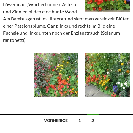
Löwenmaul, Wucherblumen, Astern
und Zinnien bilden eine bunte Wand.
Am Bambusgerüst im Hintergrund sieht man vereinzelt Blüten
einer Passionsblume. Ganz links und rechts im Bild eine
Fuchsie und links unten noch der Enzianstrauch (Solanum
rantonetti).
Beitragsnavigation
← VORHERIGE
1
2