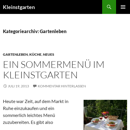
Zum
Suchen
Kleinstgarten
Inhalt
PRIMÄR
springen
MENÜ
Kategoriearchiv: Gartenleben
GARTENLEBEN
,
KÜCHE
,
NEUES
EIN SOMMERMENÜ IM
KLEINSTGARTEN
JULI 19, 2013
KOMMENTAR HINTERLASSEN
Heute war Zeit, auf dem Markt in
Ruhe einzukaufen und ein
sommerlich leichtes Menü
zuzubereiten. Es gibt also