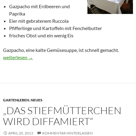
Gazpacho mit Erdbeeren und
Paprika
Eier mit gebratenem Ruccola
Pfifferlinge und Kartoffeln mit Fenchelbutter
frisches Obst und ein wenig Eis
Gazpacho, eine kalte Gemüsesuppe, ist schnell gemacht.
Ein Sommermenü im Kleinstgarten
weiterlesen
→
GARTENLEBEN
,
NEUES
„DAS STIEFMÜTTERCHEN
WIRD DIFFAMIERT“
APRIL 20, 2013
KOMMENTAR HINTERLASSEN