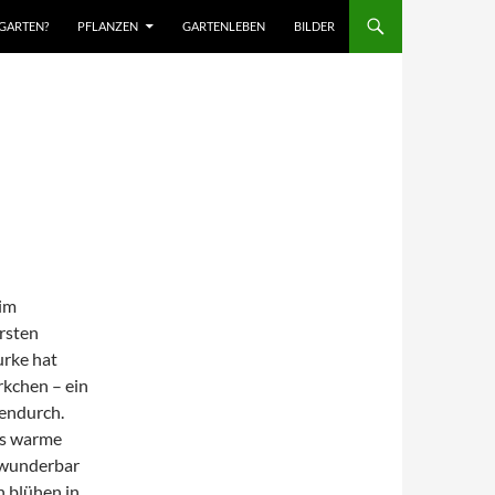
TGARTEN?
PFLANZEN
GARTENLEBEN
BILDER
 im
ersten
urke hat
rkchen – ein
hendurch.
s warme
 wunderbar
n blühen in