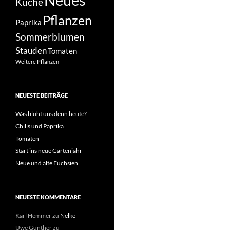
Küche
Pflanzen
Paprika
Sommerblumen
Stauden
Tomaten
Weitere Pflanzen
NEUESTE BEITRÄGE
Was blüht uns denn heute?
Chilis und Paprika
Tomaten
Start ins neue Gartenjahr
Neue und alte Fuchsien
NEUESTE KOMMENTARE
Karl Hemmer
zu
Nelke
Uwe Günther
zu