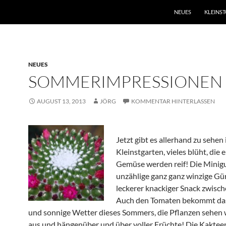
NEUES
KLEINS
NEUES
SOMMERIMPRESSIONEN
AUGUST 13, 2013
JÖRG
KOMMENTAR HINTERLASSEN
Jetzt gibt es allerhand zu sehen
Kleinstgarten, vieles blüht, die 
Gemüse werden reif! Die Minig
unzählige ganz ganz winzige Gü
leckerer knackiger Snack zwisc
Auch den Tomaten bekommt da
und sonnige Wetter dieses Sommers, die Pflanzen sehen
aus und hängenüber und über voller Früchte! Die Kaktee