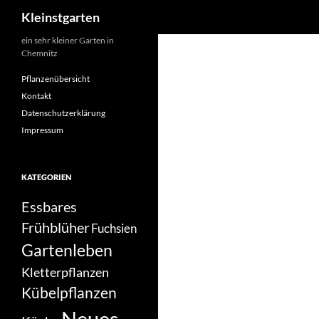
Suchen
Kleinstgarten
Zum
ein sehr kleiner Garten in
Chemnitz
Inhalt
springen
Pflanzenübersicht
Kontakt
Datenschutzerklärung
Impressum
KATEGORIEN
Essbares
Frühblüher
Fuchsien
Gartenleben
Kletterpflanzen
Kübelpflanzen
Neues