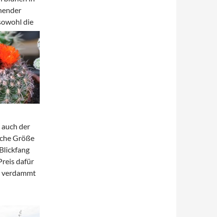
ühender
 sowohl die
 auch der
liche Größe
Blickfang
Preis dafür
ll verdammt