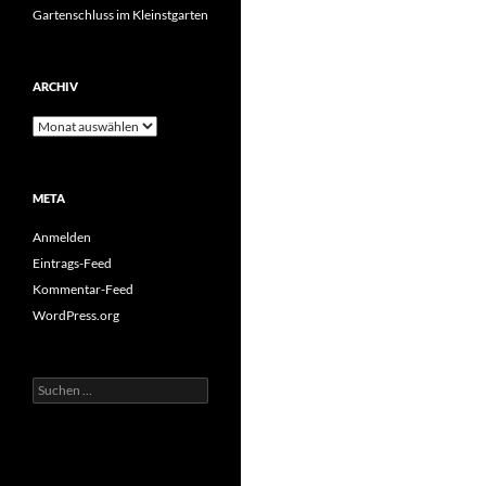
Gartenschluss im Kleinstgarten
ARCHIV
Archiv
META
Anmelden
Eintrags-Feed
Kommentar-Feed
WordPress.org
Suchen
nach: