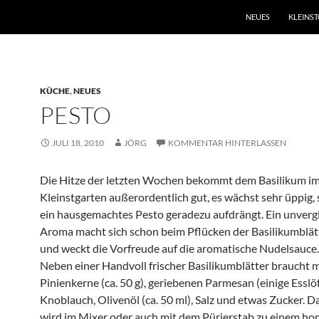
NEUES
KLEINS
KÜCHE
,
NEUES
PESTO
JULI 18, 2010
JÖRG
KOMMENTAR HINTERLASSEN
Die Hitze der letzten Wochen bekommt dem Basilikum i
Kleinstgarten außerordentlich gut, es wächst sehr üppig, 
ein hausgemachtes Pesto geradezu aufdrängt. Ein unvergl
Aroma macht sich schon beim Pflücken der Basilikumblätt
und weckt die Vorfreude auf die aromatische Nudelsauce.
Neben einer Handvoll frischer Basilikumblätter braucht 
Pinienkerne (ca. 50 g), geriebenen Parmesan (einige Esslöf
Knoblauch, Olivenöl (ca. 50 ml), Salz und etwas Zucker. 
wird im Mixer oder auch mit dem Pürierstab zu einem h