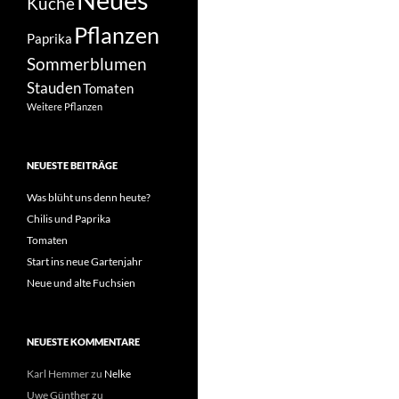
Küche
Pflanzen
Paprika
Sommerblumen
Stauden
Tomaten
Weitere Pflanzen
NEUESTE BEITRÄGE
Was blüht uns denn heute?
Chilis und Paprika
Tomaten
Start ins neue Gartenjahr
Neue und alte Fuchsien
NEUESTE KOMMENTARE
Karl Hemmer
zu
Nelke
Uwe Günther
zu