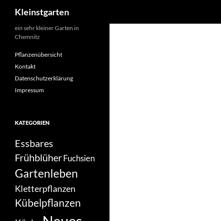
Suchen
Kleinstgarten
Zum
ein sehr kleiner Garten in
Chemnitz
Inhalt
springen
Pflanzenübersicht
Kontakt
Datenschutzerklärung
Impressum
KATEGORIEN
Essbares
Frühblüher
Fuchsien
Gartenleben
Kletterpflanzen
Kübelpflanzen
Neues