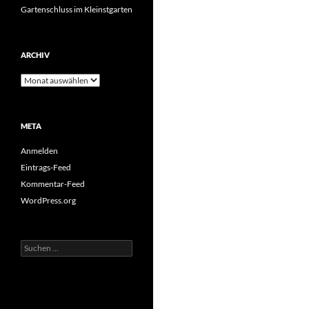
Gartenschluss im Kleinstgarten
ARCHIV
Archiv
META
Anmelden
Eintrags-Feed
Kommentar-Feed
WordPress.org
Suchen
nach: