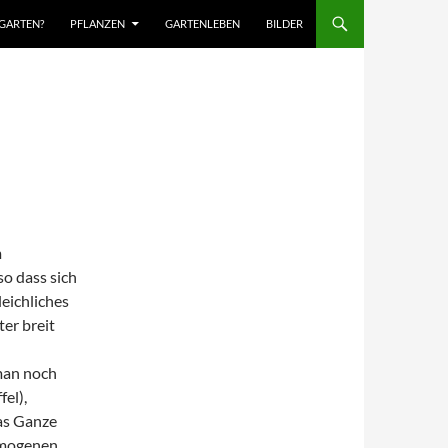
TGARTEN?
PFLANZEN
GARTENLEBEN
BILDER
m
so dass sich
eichliches
er breit
man noch
fel),
Das Ganze
omogenen