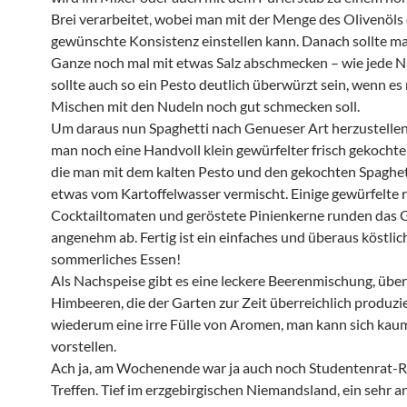
Brei verarbeitet, wobei man mit der Menge des Olivenöls 
gewünschte Konsistenz einstellen kann. Danach sollte m
Ganze noch mal mit etwas Salz abschmecken – wie jede 
sollte auch so ein Pesto deutlich überwürzt sein, wenn e
Mischen mit den Nudeln noch gut schmecken soll.
Um daraus nun Spaghetti nach Genueser Art herzustelle
man noch eine Handvoll klein gewürfelter frisch gekochter
die man mit dem kalten Pesto und den gekochten Spaghet
etwas vom Kartoffelwasser vermischt. Einige gewürfelte 
Cocktailtomaten und geröstete Pinienkerne runden das 
angenehm ab. Fertig ist ein einfaches und überaus köstlic
sommerliches Essen!
Als Nachspeise gibt es eine leckere Beerenmischung, üb
Himbeeren, die der Garten zur Zeit überreichlich produzie
wiederum eine irre Fülle von Aromen, man kann sich kau
vorstellen.
Ach ja, am Wochenende war ja auch noch Studentenrat-R
Treffen. Tief im erzgebirgischen Niemandsland, ein sehr