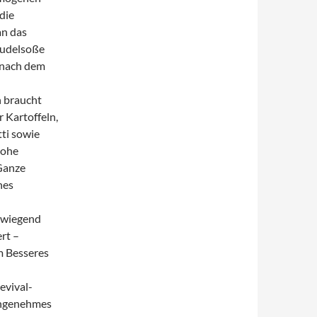
die
an das
Nudelsoße
s nach dem
n braucht
 Kartoffeln,
ti sowie
rohe
Ganze
hes
erwiegend
rt –
m Besseres
evival-
 angenehmes